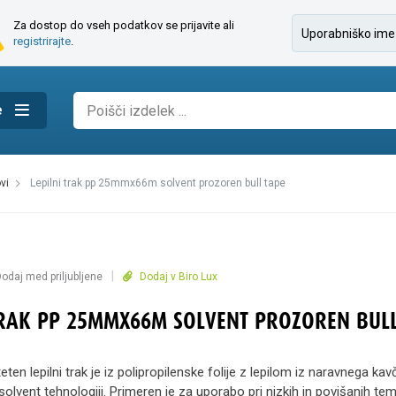
Za dostop do vseh podatkov se prijavite ali
registrirajte
.
e
ovi
lepilni trak pp 25mmx66m solvent prozoren bull tape
|
odaj med priljubljene
Dodaj v Biro Lux
TRAK PP 25MMX66M SOLVENT PROZOREN BULL
eten lepilni trak je iz polipropilenske folije z lepilom iz naravnega ka
olvent tehnologiji. Primeren je za uporabo pri nizkih in povišanih te