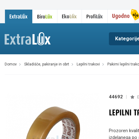
Kategorij
domov
skladišče, pakiranje in obrt
lepilni trakovi
pakirni lepilni trak
44692
|
D
LEPILNI 
Prozoren kvalit
izdelanega po s