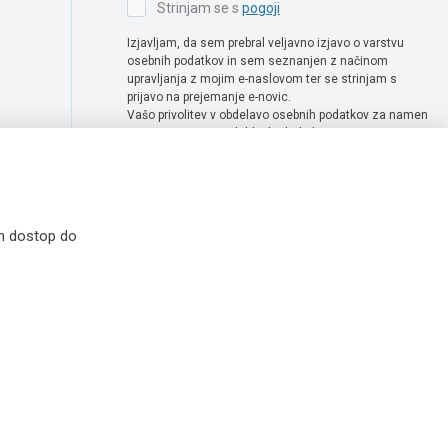
Strinjam se s
pogoji
Izjavljam, da sem prebral veljavno izjavo o varstvu
osebnih podatkov in sem seznanjen z načinom
upravljanja z mojim e-naslovom ter se strinjam s
prijavo na prejemanje e-novic.
Vašo privolitev v obdelavo osebnih podatkov za namen
prejemanje e-novic lahko kadarkoli enostavno
prekličete tako, da pošljete zahtevo za preklic privolitve
na naslov info@extra-lux.si. Več informacij o obdelavi
podatkov najdete na naši spletni strani pod rubriko
varstvo osebnih podatkov
.
in dostop do
 simbolične. Vse cene v spletni trgovini Extra Lux so prikazane brez DDV-ja.
idržane
|
Politika uporabe piškotkov
|
Pravna obvestila
|
Izvedba:
Creatim