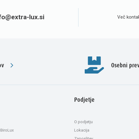
fo@extra-lux.si
Več kontak
ov
Osebni pr
Podjetje
O podjetju
 BiroLux
Lokacija
Zaposlitev