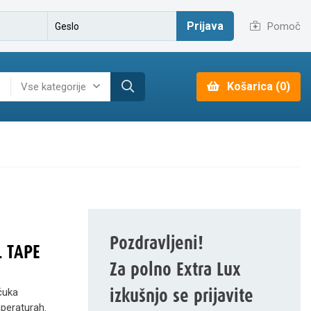
Prijava
Pomoč
Košarica (0)
Vse kategorije
Pozdravljeni!
 TAPE
Za polno Extra Lux
izkušnjo se prijavite
včuka
mperaturah.