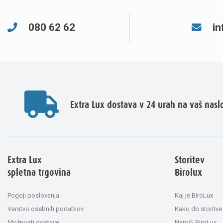
080 62 62
in
Extra Lux dostava v 24 urah na vaš nasl
Extra Lux
Storitev
spletna trgovina
Birolux
Pogoji poslovanja
Kaj je BiroLux
Varstvo osebnih podatkov
Kako do storitve
Možnosti dostave
Naroči BiroLux