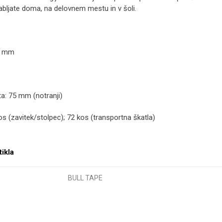
bljate doma, na delovnem mestu in v šoli.
25 mm
ta: 75 mm (notranji)
os (zavitek/stolpec); 72 kos (transportna škatla)
tikla
BULL TAPE