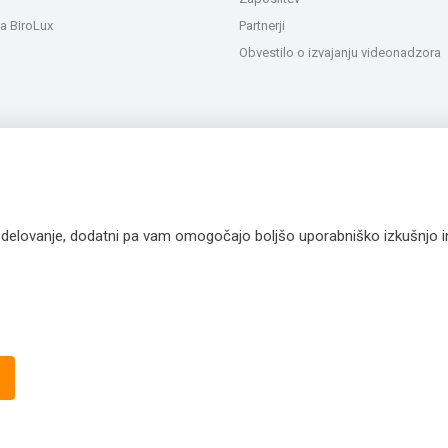
a BiroLux
Partnerji
Obvestilo o izvajanju videonadzora
a delovanje, dodatni pa vam omogočajo boljšo uporabniško izkušnjo 
Vse slike so
© 2007 -
2026 Extra Lux d.o.o. Vse pravice pr