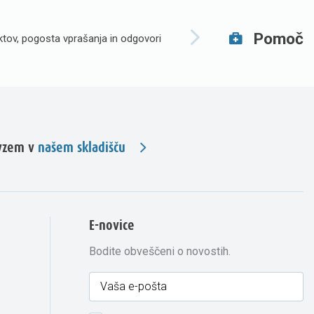
Pomoč
tov, pogosta vprašanja in odgovori
evzem v
našem skladišču
E-novice
Bodite obveščeni o novostih.