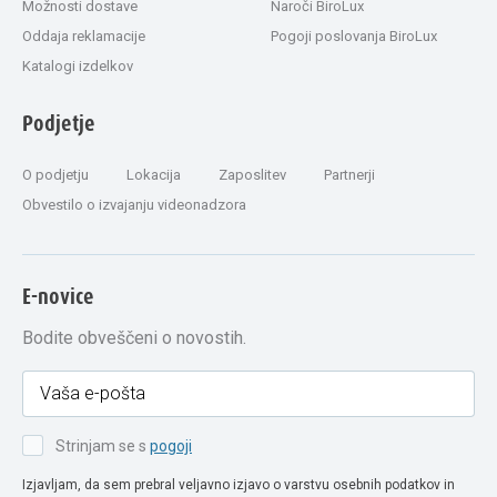
Možnosti dostave
Naroči BiroLux
Oddaja reklamacije
Pogoji poslovanja BiroLux
Katalogi izdelkov
Podjetje
O podjetju
Lokacija
Zaposlitev
Partnerji
Obvestilo o izvajanju videonadzora
E-novice
Bodite obveščeni o novostih.
Strinjam se s
pogoji
Izjavljam, da sem prebral veljavno izjavo o varstvu osebnih podatkov in