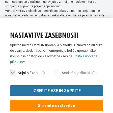
sem seznanjen z načinom upravljanja z mojim e-naslovom ter se
strinjam s prijavo na prejemanje e-novic.
Vašo privolitev v obdelavo osebnih podatkov za namen prejemanje e-
novic lahko kadarkoli enostavno prekličete tako, da pošljete zahtevo za
preklic privolitve na naslov info@extra-lux.si. Več informacij o obdelavi
podatkov najdete na naši spletni strani pod rubriko
varstvo osebnih
podatkov
.
NASTAVITVE ZASEBNOSTI
Spletno mesto ExtraLux uporablja piškotke. Osnovni so nujni za
delovanje, dodatni pa vam omogočajo boljšo uporabniško
izkušnjo in dostop do kakovostne vsebine.
Politika uporabe
piškotkov
Nujni piškotki
Analitični piškotki
IZBERITE VSE IN ZAPRITE
Vse slike so simbolične. Vse cene v spletni trgovini Extra Lux so
prikazane brez DDV-ja.
Shranite nastavitve
© 2007 -
2026 Extra Lux d.o.o. Vse pravice pridržane
|
Politika uporabe