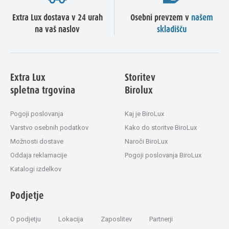
Extra Lux dostava v 24 urah
Osebni prevzem v
našem
na vaš naslov
skladišču
Extra Lux
Storitev
spletna trgovina
Birolux
Pogoji poslovanja
Kaj je BiroLux
Varstvo osebnih podatkov
Kako do storitve BiroLux
Možnosti dostave
Naroči BiroLux
Oddaja reklamacije
Pogoji poslovanja BiroLux
Katalogi izdelkov
Podjetje
O podjetju
Lokacija
Zaposlitev
Partnerji