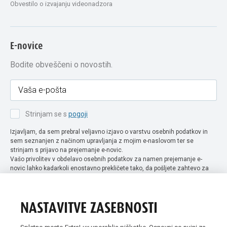
Obvestilo o izvajanju videonadzora
E-novice
Bodite obveščeni o novostih.
Strinjam se s
pogoji
Izjavljam, da sem prebral veljavno izjavo o varstvu osebnih podatkov in
sem seznanjen z načinom upravljanja z mojim e-naslovom ter se
strinjam s prijavo na prejemanje e-novic.
Vašo privolitev v obdelavo osebnih podatkov za namen prejemanje e-
novic lahko kadarkoli enostavno prekličete tako, da pošljete zahtevo za
preklic privolitve na naslov info@extra-lux.si. Več informacij o obdelavi
podatkov najdete na naši spletni strani pod rubriko
varstvo osebnih
podatkov
.
NASTAVITVE ZASEBNOSTI