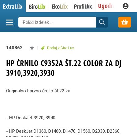
140862
|
|
Dodaj v Biro Lux
HP ČRNILO C9352A ŠT.22 COLOR ZA DJ
3910,3920,3930
Originalno barvno črnilo št.22 za:
- HP DeskJet 3920, 3940
- HP DeskJet D1360, D1460, D1470, D1560, D2330, D2360,