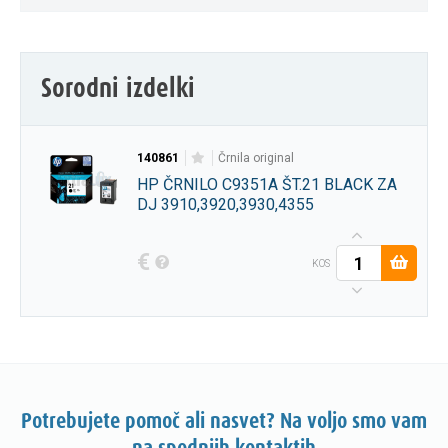
Sorodni izdelki
140861
črnila original
HP ČRNILO C9351A ŠT.21 BLACK ZA
DJ 3910,3920,3930,4355
€
KOS
Potrebujete pomoč ali nasvet? Na voljo smo vam
na spodnjih kontaktih