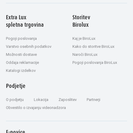
Extra Lux
Storitev
spletna trgovina
Birolux
Pogoji poslovanja
Kaj je BiroLux
Varstvo osebnih podatkov
Kako do storitve BiroLux
Možnosti dostave
Naroči BiroLux
Oddaja reklamacije
Pogoji poslovanja BiroLux
Katalogi izdelkov
Podjetje
O podjetju
Lokacija
Zaposlitev
Partnerji
Obvestilo o izvajanju videonadzora
E-novice