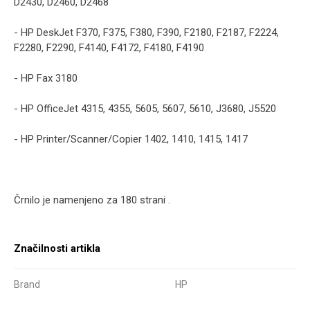
D2430, D2460, D2468
- HP DeskJet F370, F375, F380, F390, F2180, F2187, F2224,
F2280, F2290, F4140, F4172, F4180, F4190
- HP Fax 3180
- HP OfficeJet 4315, 4355, 5605, 5607, 5610, J3680, J5520
- HP Printer/Scanner/Copier 1402, 1410, 1415, 1417
Črnilo je namenjeno za 180 strani .
Značilnosti artikla
Brand
HP