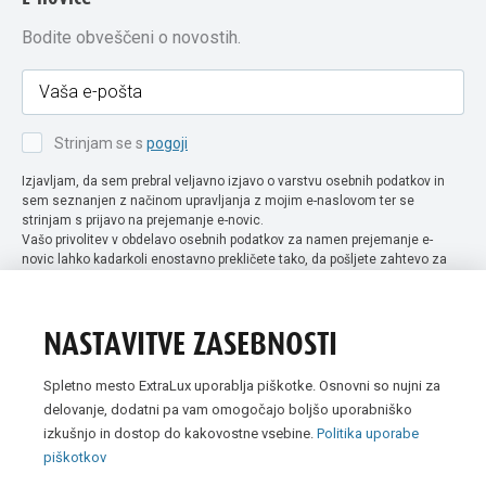
Bodite obveščeni o novostih.
Strinjam se s
pogoji
Izjavljam, da sem prebral veljavno izjavo o varstvu osebnih podatkov in
sem seznanjen z načinom upravljanja z mojim e-naslovom ter se
strinjam s prijavo na prejemanje e-novic.
Vašo privolitev v obdelavo osebnih podatkov za namen prejemanje e-
novic lahko kadarkoli enostavno prekličete tako, da pošljete zahtevo za
preklic privolitve na naslov info@extra-lux.si. Več informacij o obdelavi
podatkov najdete na naši spletni strani pod rubriko
varstvo osebnih
podatkov
.
NASTAVITVE ZASEBNOSTI
Spletno mesto ExtraLux uporablja piškotke. Osnovni so nujni za
delovanje, dodatni pa vam omogočajo boljšo uporabniško
izkušnjo in dostop do kakovostne vsebine.
Politika uporabe
piškotkov