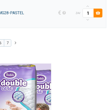
€
 MG28-PASTEL
ZAV
6
7