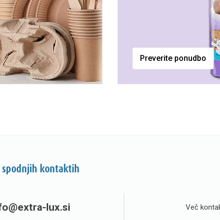
Preverite ponudbo
 spodnjih kontaktih
fo@extra-lux.si
Več kontak