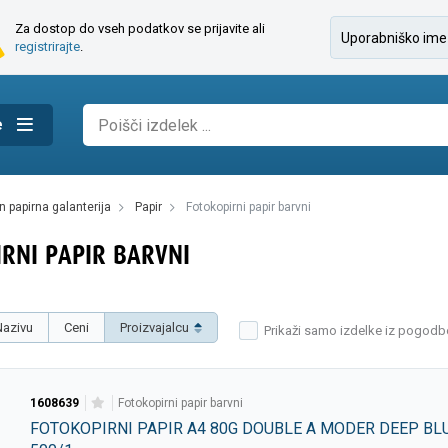
Za dostop do vseh podatkov se prijavite ali
registrirajte
.
e
 in papirna galanterija
papir
fotokopirni papir barvni
RNI PAPIR BARVNI
Nazivu
Ceni
Proizvajalcu
Prikaži samo izdelke iz pogodb
1608639
fotokopirni papir barvni
FOTOKOPIRNI PAPIR A4 80G DOUBLE A MODER DEEP BLU