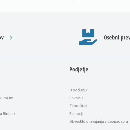
ov
Osebni pr
Podjetje
O podjetju
 BiroLux
Lokacija
Zaposlitev
a BiroLux
Partnerji
Obvestilo o izvajanju videonadzora