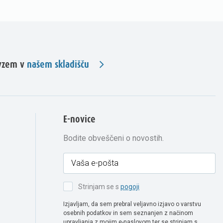
evzem v
našem skladišču
E-novice
Bodite obveščeni o novostih.
Strinjam se s
pogoji
Izjavljam, da sem prebral veljavno izjavo o varstvu
osebnih podatkov in sem seznanjen z načinom
upravljanja z mojim e-naslovom ter se strinjam s