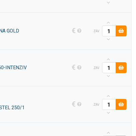
€
ENA GOLD
ZAV
€
50-INTENZIV
ZAV
€
ZAV
STEL 250/1