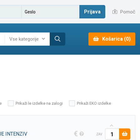
Prijava
Pomoč
Košarica (0)
Vse kategorije
e
Prikaži le izdelke na zalogi
Prikaži EKO izdelke
€
E INTENZIV
ZAV