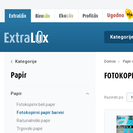
Kategorij
Kategorije
domov
papir
papir
FOTOKOPI
papir
Razvrsti po
fotokopirni beli papir
fotokopirni papir barvni
računalniški papir
trgovski papir