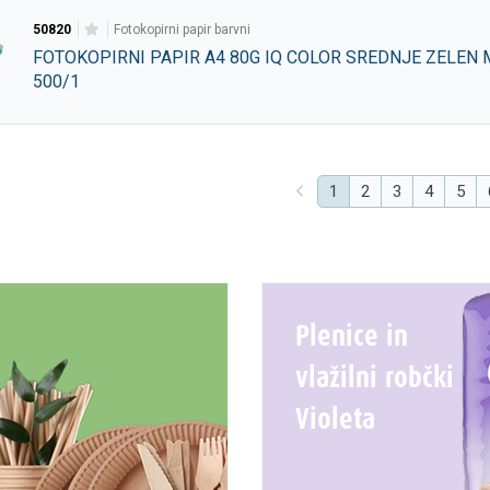
50820
fotokopirni papir barvni
FOTOKOPIRNI PAPIR A4 80G IQ COLOR SREDNJE ZELEN
500/1
(current)
1
2
3
4
5
Plenice in
vlažilni robčki
Violeta