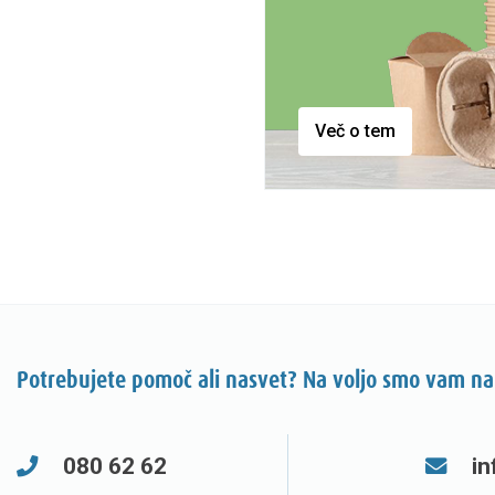
Več o tem
Potrebujete pomoč ali nasvet? Na voljo smo vam na
080 62 62
in