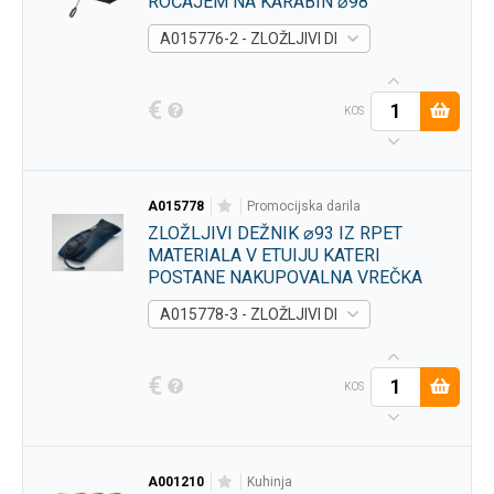
ROČAJEM NA KARABIN ⌀98
A015776-2 - ZLOŽLJIVI DEŽNIK Z GUMIRANIM 
€
KOS
A015778
promocijska darila
ZLOŽLJIVI DEŽNIK ⌀93 IZ RPET
MATERIALA V ETUIJU KATERI
POSTANE NAKUPOVALNA VREČKA
A015778-3 - ZLOŽLJIVI DEŽNIK ⌀93 IZ RPET 
€
KOS
A001210
kuhinja