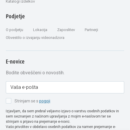
Katalogi izdelkov
Podjetje
O podjetju
Lokacija
Zaposlitev
Partnerji
Obvestilo o izvajanju videonadzora
E-novice
Bodite obveščeni o novostih.
Strinjam se s
pogoji
Izjavljam, da sem prebral veljavno izjavo o varstvu osebnih podatkov in
sem seznanjen z načinom upravljanja z mojim e-naslovom ter se
strinjam s prijavo na prejemanje e-novic.
Vašo privolitev v obdelavo osebnih podatkov za namen prejemanje e-