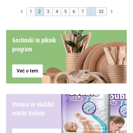
(current)
1
2
3
4
5
6
7
…
32
Gostinski in piknik
program
Več o tem
Plenice in vlažilni
robčki Violeta