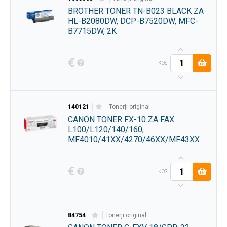
BROTHER TONER TN-B023 BLACK ZA
HL-B2080DW, DCP-B7520DW, MFC-
B7715DW, 2K
€
KOS
140121
tonerji original
CANON TONER FX-10 ZA FAX
L100/L120/140/160,
MF4010/41XX/4270/46XX/MF43XX
€
KOS
84754
tonerji original