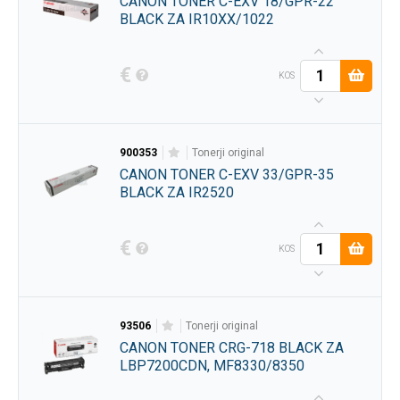
CANON TONER C-EXV 18/GPR-22
BLACK ZA IR10XX/1022
€
KOS
900353
tonerji original
CANON TONER C-EXV 33/GPR-35
BLACK ZA IR2520
€
KOS
93506
tonerji original
CANON TONER CRG-718 BLACK ZA
LBP7200CDN, MF8330/8350