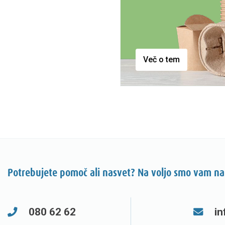
Več o tem
Potrebujete pomoč ali nasvet? Na voljo smo vam na
080 62 62
in