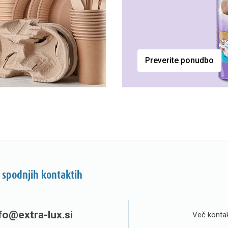
Preverite ponudbo
 spodnjih kontaktih
fo@extra-lux.si
Več kontak