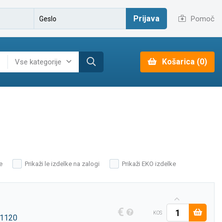
Prijava
Pomoč
Košarica (0)
Vse kategorije
e
Prikaži le izdelke na zalogi
Prikaži EKO izdelke
€
KOS
1120