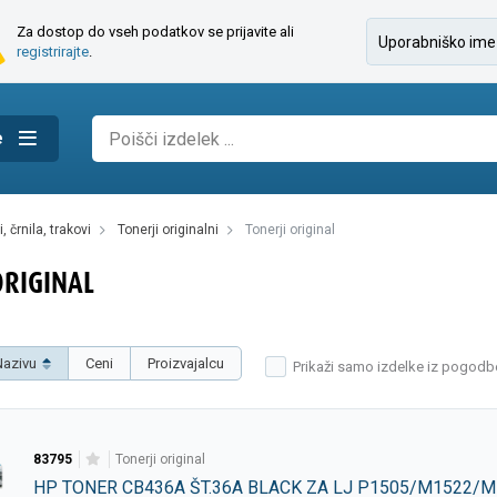
Za dostop do vseh podatkov se prijavite ali
registrirajte
.
e
i, črnila, trakovi
tonerji originalni
tonerji original
ORIGINAL
Nazivu
Ceni
Proizvajalcu
Prikaži samo izdelke iz pogodb
83795
tonerji original
HP TONER CB436A ŠT.36A BLACK ZA LJ P1505/M1522/M