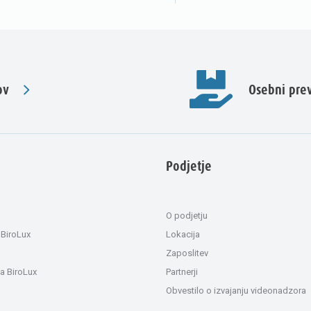
ov
Osebni pr
Podjetje
O podjetju
 BiroLux
Lokacija
Zaposlitev
a BiroLux
Partnerji
Obvestilo o izvajanju videonadzora