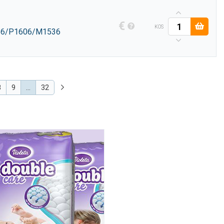
€
KOS
66/P1606/M1536
8
9
…
32