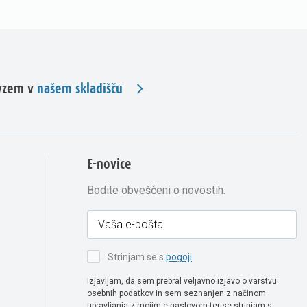
evzem v
našem skladišču
E-novice
Bodite obveščeni o novostih.
Strinjam se s
pogoji
Izjavljam, da sem prebral veljavno izjavo o varstvu
osebnih podatkov in sem seznanjen z načinom
upravljanja z mojim e-naslovom ter se strinjam s