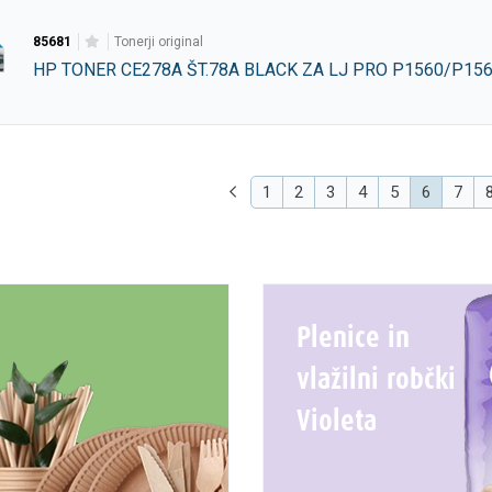
85681
tonerji original
HP TONER CE278A ŠT.78A BLACK ZA LJ PRO P1560/P15
(current)
1
2
3
4
5
6
7
Plenice in
vlažilni robčki
Violeta