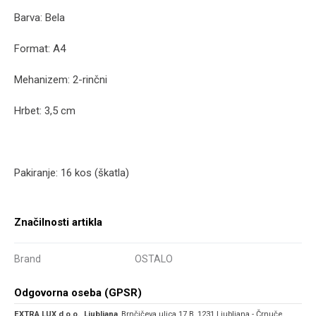
Barva: Bela
Format: A4
Mehanizem: 2-rinčni
Hrbet: 3,5 cm
Pakiranje: 16 kos (škatla)
Značilnosti artikla
Brand
OSTALO
Odgovorna oseba (GPSR)
EXTRA LUX d.o.o., Ljubljana
, Brnčičeva ulica 17 B, 1231 Ljubljana - Črnuče,