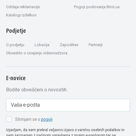
Oddaja reklamacije
Pogoji poslovanja BiroLux
Katalogi izdelkov
Podjetje
O podjetju
Lokacija
Zaposlitev
Partnerji
Obvestilo o izvajanju videonadzora
E-novice
Bodite obveščeni o novostih.
Strinjam se s
pogoji
Izjavljam, da sem prebral veljavno izjavo o varstvu osebnih podatkov in
sem seznanjen z načinom upravljanja z mojim e-naslovom ter se