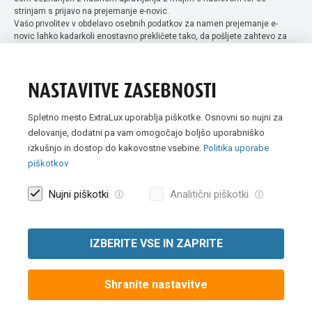
strinjam s prijavo na prejemanje e-novic.
Vašo privolitev v obdelavo osebnih podatkov za namen prejemanje e-
novic lahko kadarkoli enostavno prekličete tako, da pošljete zahtevo za
preklic privolitve na naslov info@extra-lux.si. Več informacij o obdelavi
podatkov najdete na naši spletni strani pod rubriko
varstvo osebnih
podatkov
.
NASTAVITVE ZASEBNOSTI
Spletno mesto ExtraLux uporablja piškotke. Osnovni so nujni za
delovanje, dodatni pa vam omogočajo boljšo uporabniško
izkušnjo in dostop do kakovostne vsebine.
Politika uporabe
piškotkov
Nujni piškotki
Analitični piškotki
IZBERITE VSE IN ZAPRITE
Vse slike so simbolične. Vse cene v spletni trgovini Extra Lux so
prikazane brez DDV-ja.
Shranite nastavitve
© 2007 -
2026 Extra Lux d.o.o. Vse pravice pridržane
|
Politika uporabe