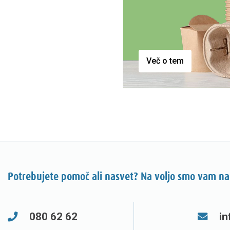
Več o tem
Potrebujete pomoč ali nasvet? Na voljo smo vam na
080 62 62
in