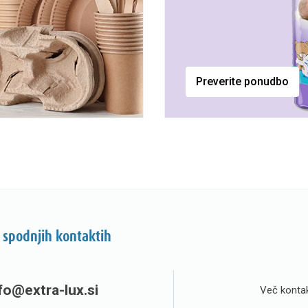
Preverite ponudbo
 spodnjih kontaktih
fo@extra-lux.si
Več kontak