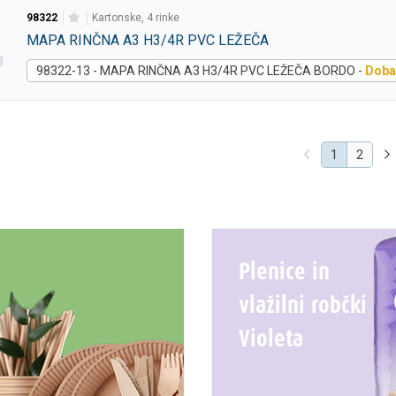
98322
kartonske, 4 rinke
MAPA RINČNA A3 H3/4R PVC LEŽEČA
98322-13 - MAPA RINČNA A3 H3/4R PVC LEŽEČA BORDO -
Dobav
(current)
1
2
Plenice in
vlažilni robčki
Violeta