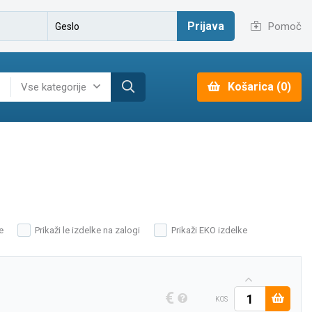
Prijava
Pomoč
Košarica (0)
Vse kategorije
e
Prikaži le izdelke na zalogi
Prikaži EKO izdelke
€
KOS