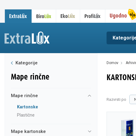
Kategorij
Kategorije
domov
arhiv
mape rinčne
KARTONS
mape rinčne
Razvrsti po
kartonske
plastične
mape kartonske