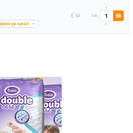
€
KOS
ljivo po naročilu