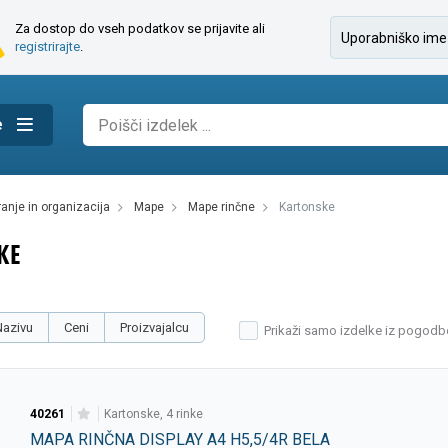
Za dostop do vseh podatkov se prijavite ali
registrirajte
.
e
iranje in organizacija
mape
mape rinčne
kartonske
KE
Nazivu
Ceni
Proizvajalcu
Prikaži samo izdelke iz pogodb
40261
kartonske, 4 rinke
MAPA RINČNA DISPLAY A4 H5,5/4R BELA