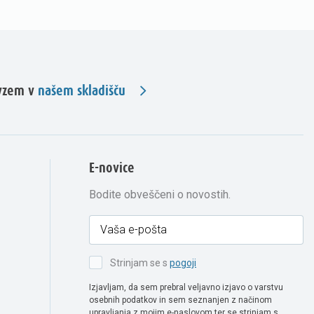
evzem v
našem skladišču
E-novice
Bodite obveščeni o novostih.
Strinjam se s
pogoji
Izjavljam, da sem prebral veljavno izjavo o varstvu
osebnih podatkov in sem seznanjen z načinom
upravljanja z mojim e-naslovom ter se strinjam s