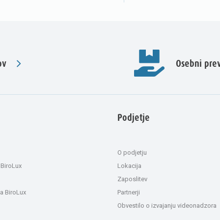
ov
Osebni pr
Podjetje
O podjetju
 BiroLux
Lokacija
Zaposlitev
a BiroLux
Partnerji
Obvestilo o izvajanju videonadzora