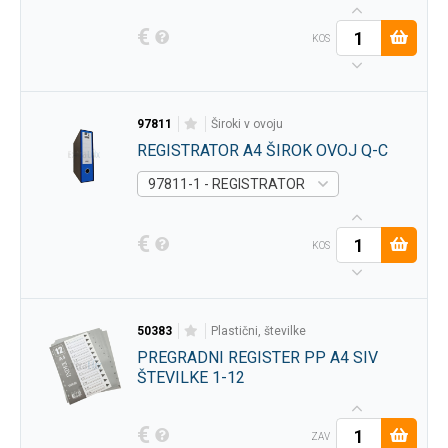
€
KOS
97811
široki v ovoju
REGISTRATOR A4 ŠIROK OVOJ Q-C
97811-1 - REGISTRATOR A4 ŠIROK OVOJ IDEA 
€
KOS
50383
plastični, številke
PREGRADNI REGISTER PP A4 SIV
ŠTEVILKE 1-12
€
ZAV