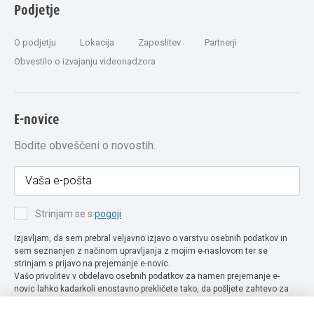
Podjetje
O podjetju
Lokacija
Zaposlitev
Partnerji
Obvestilo o izvajanju videonadzora
E-novice
Bodite obveščeni o novostih.
Strinjam se s
pogoji
Izjavljam, da sem prebral veljavno izjavo o varstvu osebnih podatkov in
sem seznanjen z načinom upravljanja z mojim e-naslovom ter se
strinjam s prijavo na prejemanje e-novic.
Vašo privolitev v obdelavo osebnih podatkov za namen prejemanje e-
novic lahko kadarkoli enostavno prekličete tako, da pošljete zahtevo za
preklic privolitve na naslov info@extra-lux.si. Več informacij o obdelavi