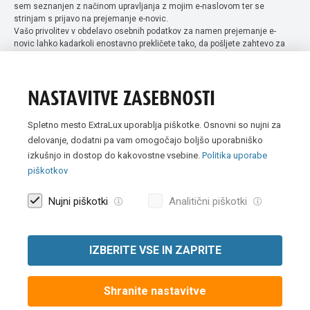
sem seznanjen z načinom upravljanja z mojim e-naslovom ter se
strinjam s prijavo na prejemanje e-novic.
Vašo privolitev v obdelavo osebnih podatkov za namen prejemanje e-
novic lahko kadarkoli enostavno prekličete tako, da pošljete zahtevo za
preklic privolitve na naslov info@extra-lux.si. Več informacij o obdelavi
podatkov najdete na naši spletni strani pod rubriko
varstvo osebnih
podatkov
.
NASTAVITVE ZASEBNOSTI
Spletno mesto ExtraLux uporablja piškotke. Osnovni so nujni za
delovanje, dodatni pa vam omogočajo boljšo uporabniško
izkušnjo in dostop do kakovostne vsebine.
Politika uporabe
piškotkov
Nujni piškotki
Analitični piškotki
IZBERITE VSE IN ZAPRITE
Vse slike so simbolične. Vse cene v spletni trgovini Extra Lux so
prikazane brez DDV-ja.
Shranite nastavitve
© 2007 -
2026 Extra Lux d.o.o. Vse pravice pridržane
|
Politika uporabe