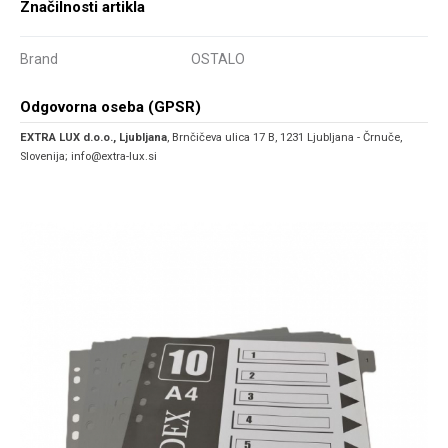
Značilnosti artikla
Brand
OSTALO
Odgovorna oseba (GPSR)
EXTRA LUX d.o.o., Ljubljana
, Brnčičeva ulica 17 B, 1231 Ljubljana - Črnuče,
Slovenija; info@extra-lux.si