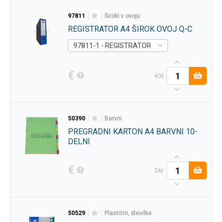
97811
široki v ovoju
REGISTRATOR A4 ŠIROK OVOJ Q-C
97811-1 - REGISTRATOR A4 ŠIROK OVOJ IDEA 
€
KOS
50390
barvni
PREGRADNI KARTON A4 BARVNI 10-
DELNI
€
ZAV
50529
plastični, številke