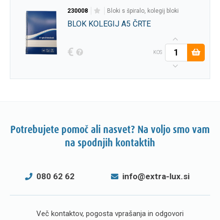
230008
bloki s špiralo, kolegij bloki
BLOK KOLEGIJ A5 ČRTE
€
KOS
Potrebujete pomoč ali nasvet? Na voljo smo vam
na spodnjih kontaktih
080 62 62
info@extra-lux.si
Več kontaktov, pogosta vprašanja in odgovori