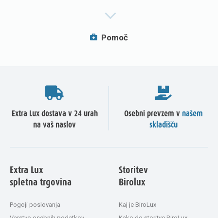
Pomoč
Extra Lux dostava v 24 urah
Osebni prevzem v
našem
na vaš naslov
skladišču
Extra Lux
Storitev
spletna trgovina
Birolux
Pogoji poslovanja
Kaj je BiroLux
Varstvo osebnih podatkov
Kako do storitve BiroLux