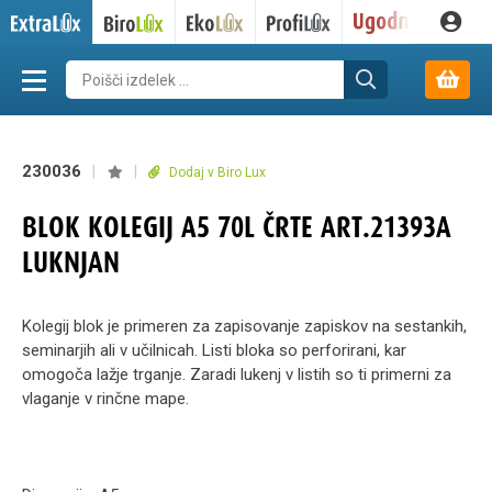
230036
|
|
Dodaj v Biro Lux
BLOK KOLEGIJ A5 70L ČRTE ART.21393A
LUKNJAN
Kolegij blok je primeren za zapisovanje zapiskov na sestankih,
seminarjih ali v učilnicah. Listi bloka so perforirani, kar
omogoča lažje trganje. Zaradi lukenj v listih so ti primerni za
vlaganje v rinčne mape.