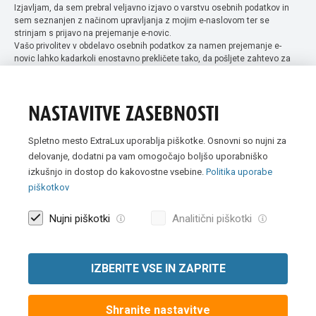
Izjavljam, da sem prebral veljavno izjavo o varstvu osebnih podatkov in
sem seznanjen z načinom upravljanja z mojim e-naslovom ter se
strinjam s prijavo na prejemanje e-novic.
Vašo privolitev v obdelavo osebnih podatkov za namen prejemanje e-
novic lahko kadarkoli enostavno prekličete tako, da pošljete zahtevo za
preklic privolitve na naslov info@extra-lux.si. Več informacij o obdelavi
podatkov najdete na naši spletni strani pod rubriko
varstvo osebnih
podatkov
.
NASTAVITVE ZASEBNOSTI
Spletno mesto ExtraLux uporablja piškotke. Osnovni so nujni za
delovanje, dodatni pa vam omogočajo boljšo uporabniško
izkušnjo in dostop do kakovostne vsebine.
Politika uporabe
piškotkov
Nujni piškotki
Analitični piškotki
IZBERITE VSE IN ZAPRITE
Vse slike so simbolične. Vse cene v spletni trgovini Extra Lux so
prikazane brez DDV-ja.
Shranite nastavitve