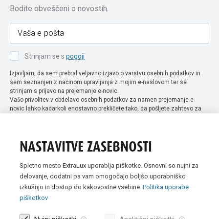
Bodite obveščeni o novostih.
Strinjam se s
pogoji
Izjavljam, da sem prebral veljavno izjavo o varstvu osebnih podatkov in
sem seznanjen z načinom upravljanja z mojim e-naslovom ter se
strinjam s prijavo na prejemanje e-novic.
Vašo privolitev v obdelavo osebnih podatkov za namen prejemanje e-
novic lahko kadarkoli enostavno prekličete tako, da pošljete zahtevo za
preklic privolitve na naslov info@extra-lux.si. Več informacij o obdelavi
podatkov najdete na naši spletni strani pod rubriko
varstvo osebnih
podatkov
.
NASTAVITVE ZASEBNOSTI
Spletno mesto ExtraLux uporablja piškotke. Osnovni so nujni za
delovanje, dodatni pa vam omogočajo boljšo uporabniško
izkušnjo in dostop do kakovostne vsebine.
Politika uporabe
piškotkov