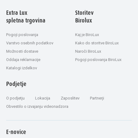
Extra Lux
Storitev
spletna trgovina
Birolux
Pogoji poslovanja
Kaj je BiroLux
Varstvo osebnih podatkov
Kako do storitve BiroLux
Možnosti dostave
Naroči BiroLux
Oddaja reklamacije
Pogoji poslovanja BiroLux
Katalogi izdelkov
Podjetje
O podjetju
Lokacija
Zaposlitev
Partnerji
Obvestilo o izvajanju videonadzora
E-novice