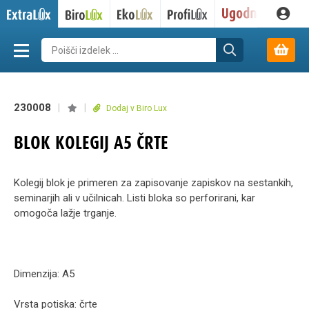
230008
|
|
Dodaj v Biro Lux
BLOK KOLEGIJ A5 ČRTE
Kolegij blok je primeren za zapisovanje zapiskov na sestankih,
seminarjih ali v učilnicah. Listi bloka so perforirani, kar
omogoča lažje trganje.
Dimenzija: A5
Vrsta potiska: črte