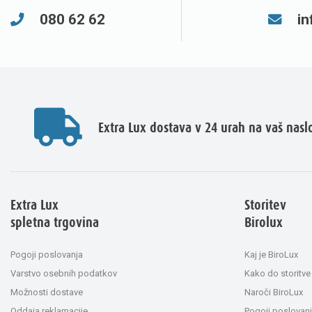
080 62 62
in
Extra Lux dostava v 24 urah na vaš nasl
Extra Lux
Storitev
spletna trgovina
Birolux
Pogoji poslovanja
Kaj je BiroLux
Varstvo osebnih podatkov
Kako do storitve
Možnosti dostave
Naroči BiroLux
Oddaja reklamacije
Pogoji poslovanj