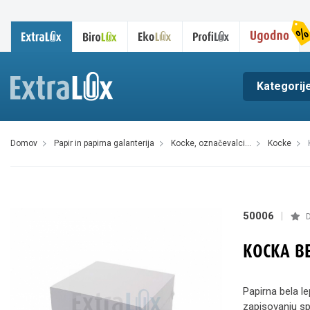
Kategorij
domov
papir in papirna galanterija
kocke, označevalci...
kocke
50006
|
D
KOCKA BE
Papirna bela l
zapisovanju spo