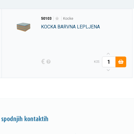
50103
kocke
KOCKA BARVNA LEPLJENA
KOVINA 92029 SREBRNA -
Dobavljivo po naročilu
€
KOS
 spodnjih kontaktih