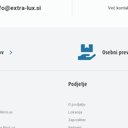
fo@extra-lux.si
Več kontak
ov
Osebni pr
Podjetje
O podjetju
 BiroLux
Lokacija
Zaposlitev
a BiroLux
Partnerji