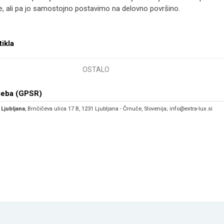
iče, ali pa jo samostojno postavimo na delovno površino.
tikla
OSTALO
seba (GPSR)
 Ljubljana
, Brnčičeva ulica 17 B, 1231 Ljubljana - Črnuče, Slovenija; info@extra-lux.si