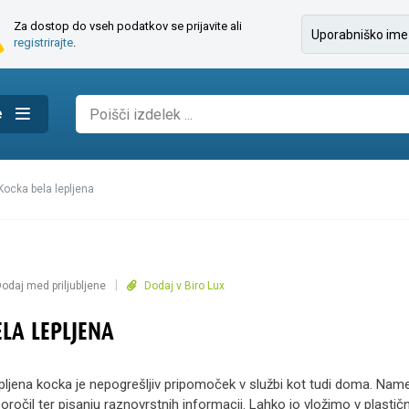
Za dostop do vseh podatkov se prijavite ali
registrirajte
.
e
kocka bela lepljena
|
odaj med priljubljene
Dodaj v Biro Lux
LA LEPLJENA
epljena kocka je nepogrešljiv pripomoček v službi kot tudi doma. Nam
ročil ter pisanju raznovrstnih informacij. Lahko jo vložimo v plastič