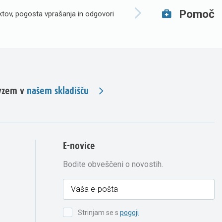
Pomoč
tov, pogosta vprašanja in odgovori
evzem v
našem skladišču
E-novice
Bodite obveščeni o novostih.
Strinjam se s
pogoji