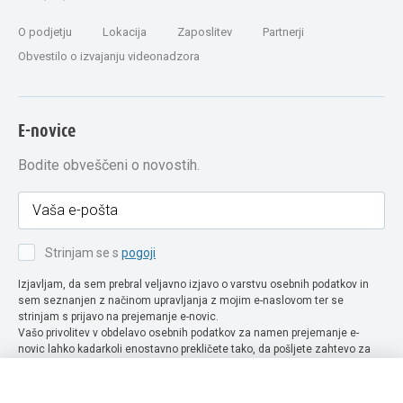
O podjetju
Lokacija
Zaposlitev
Partnerji
Obvestilo o izvajanju videonadzora
E-novice
Bodite obveščeni o novostih.
Strinjam se s
pogoji
Izjavljam, da sem prebral veljavno izjavo o varstvu osebnih podatkov in
sem seznanjen z načinom upravljanja z mojim e-naslovom ter se
strinjam s prijavo na prejemanje e-novic.
Vašo privolitev v obdelavo osebnih podatkov za namen prejemanje e-
novic lahko kadarkoli enostavno prekličete tako, da pošljete zahtevo za
preklic privolitve na naslov info@extra-lux.si. Več informacij o obdelavi
podatkov najdete na naši spletni strani pod rubriko
varstvo osebnih
podatkov
.