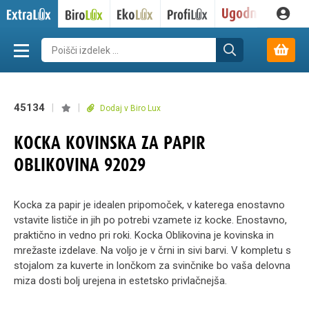
45134
|
|
Dodaj v Biro Lux
KOCKA KOVINSKA ZA PAPIR
OBLIKOVINA 92029
Kocka za papir je idealen pripomoček, v katerega enostavno
vstavite lističe in jih po potrebi vzamete iz kocke. Enostavno,
praktično in vedno pri roki. Kocka Oblikovina je kovinska in
mrežaste izdelave. Na voljo je v črni in sivi barvi. V kompletu s
stojalom za kuverte in lončkom za svinčnike bo vaša delovna
miza dosti bolj urejena in estetsko privlačnejša.