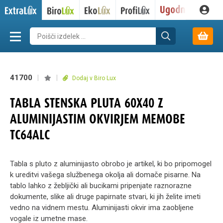
41700
|
|
Dodaj v Biro Lux
TABLA STENSKA PLUTA 60X40 Z
ALUMINIJASTIM OKVIRJEM MEMOBE
TC64ALC
Tabla s pluto z aluminijasto obrobo je artikel, ki bo pripomogel
k ureditvi vašega službenega okolja ali domače pisarne. Na
tablo lahko z žebljički ali bucikami pripenjate raznorazne
dokumente, slike ali druge papirnate stvari, ki jih želite imeti
vedno na vidnem mestu. Aluminijasti okvir ima zaobljene
vogale iz umetne mase.