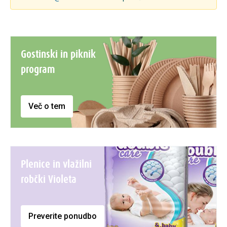
Gostinski in piknik
program
Več o tem
Plenice in vlažilni
robčki Violeta
Preverite ponudbo