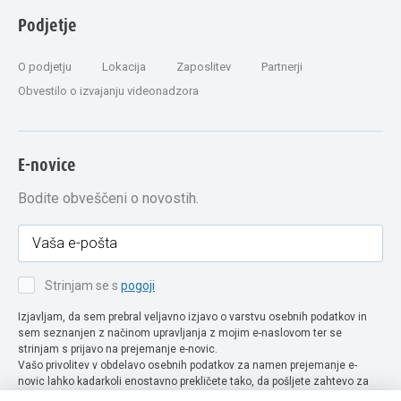
Podjetje
O podjetju
Lokacija
Zaposlitev
Partnerji
Obvestilo o izvajanju videonadzora
E-novice
Bodite obveščeni o novostih.
Strinjam se s
pogoji
Izjavljam, da sem prebral veljavno izjavo o varstvu osebnih podatkov in
sem seznanjen z načinom upravljanja z mojim e-naslovom ter se
strinjam s prijavo na prejemanje e-novic.
Vašo privolitev v obdelavo osebnih podatkov za namen prejemanje e-
novic lahko kadarkoli enostavno prekličete tako, da pošljete zahtevo za
preklic privolitve na naslov info@extra-lux.si. Več informacij o obdelavi