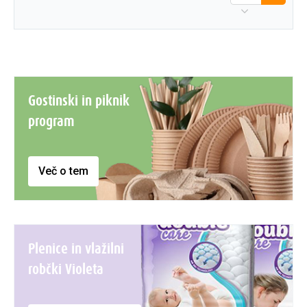
Gostinski in piknik
program
Več o tem
Plenice in vlažilni
robčki Violeta