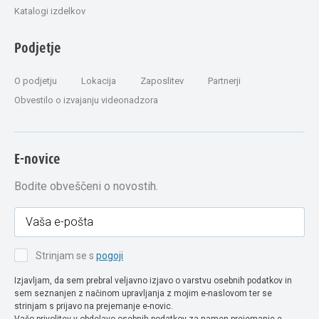
Katalogi izdelkov
Podjetje
O podjetju
Lokacija
Zaposlitev
Partnerji
Obvestilo o izvajanju videonadzora
E-novice
Bodite obveščeni o novostih.
Strinjam se s
pogoji
Izjavljam, da sem prebral veljavno izjavo o varstvu osebnih podatkov in
sem seznanjen z načinom upravljanja z mojim e-naslovom ter se
strinjam s prijavo na prejemanje e-novic.
Vašo privolitev v obdelavo osebnih podatkov za namen prejemanje e-