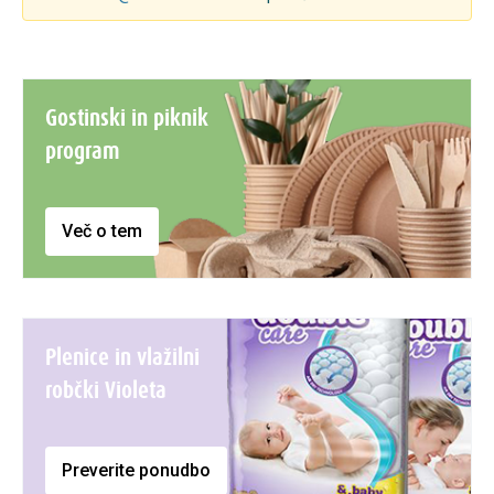
Gostinski in piknik
program
Več o tem
Plenice in vlažilni
robčki Violeta
Preverite ponudbo