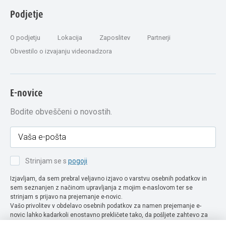
Podjetje
O podjetju
Lokacija
Zaposlitev
Partnerji
Obvestilo o izvajanju videonadzora
E-novice
Bodite obveščeni o novostih.
Strinjam se s
pogoji
Izjavljam, da sem prebral veljavno izjavo o varstvu osebnih podatkov in
sem seznanjen z načinom upravljanja z mojim e-naslovom ter se
strinjam s prijavo na prejemanje e-novic.
Vašo privolitev v obdelavo osebnih podatkov za namen prejemanje e-
novic lahko kadarkoli enostavno prekličete tako, da pošljete zahtevo za
preklic privolitve na naslov info@extra-lux.si. Več informacij o obdelavi